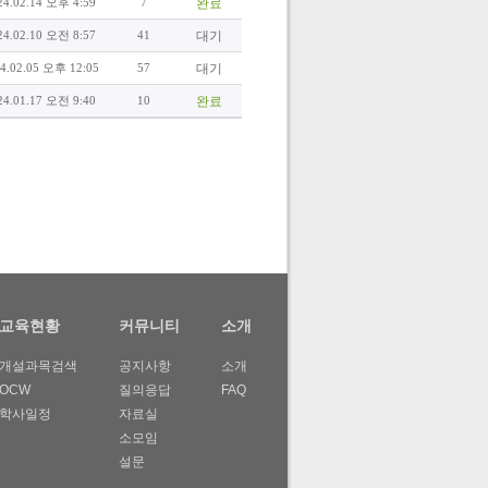
24.02.14 오후 4:59
7
완료
24.02.10 오전 8:57
41
대기
4.02.05 오후 12:05
57
대기
24.01.17 오전 9:40
10
완료
교육현황
커뮤니티
소개
개설과목검색
공지사항
소개
OCW
질의응답
FAQ
학사일정
자료실
소모임
설문