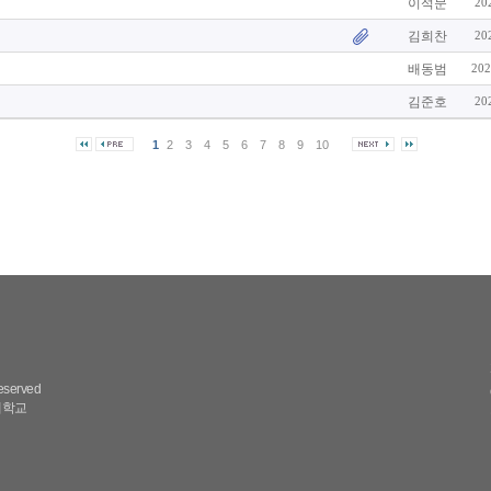
이석문
20
김희찬
20
배동범
202
김준호
20
1
2
3
4
5
6
7
8
9
10
reserved
대학교