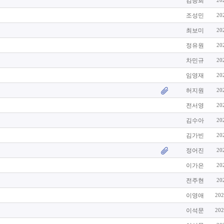
김승희
20
조성민
20
최보미
20
정유원
20
차민규
20
임영재
20
허지원
20
전서영
20
김수아
20
김가빈
20
정어진
20
이가은
20
전주현
20
이영애
202
이석문
202